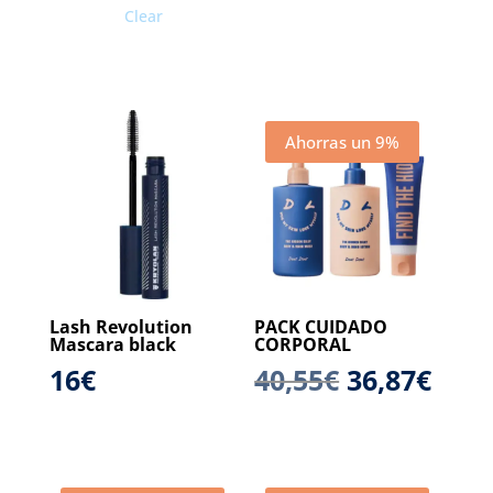
Clear
Ahorras un 9%
Lash Revolution
PACK CUIDADO
Mascara black
CORPORAL
El
El
16
€
40,55
€
36,87
€
precio
prec
original
actu
era:
es: