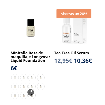
Ahorras un 20%
Minitalla Base de
Tea Tree Oil Serum
maquillaje Longwear
El
El
12,95
€
10,36
€
Liquid Foundation
6
€
precio
prec
original
actu
era:
es:
12,95€.
10,3