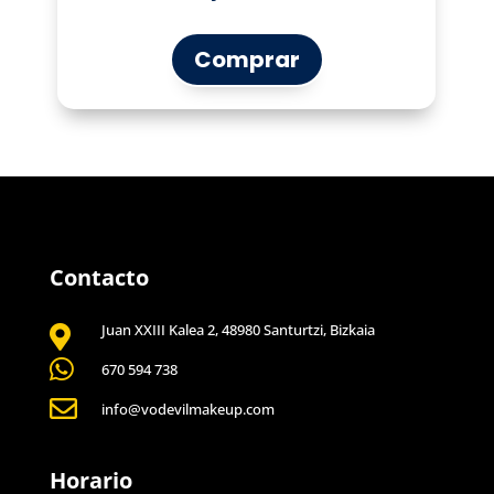
Comprar
Contacto
Juan XXIII Kalea 2, 48980 Santurtzi, Bizkaia


670 594 738

info@vodevilmakeup.com
Horario