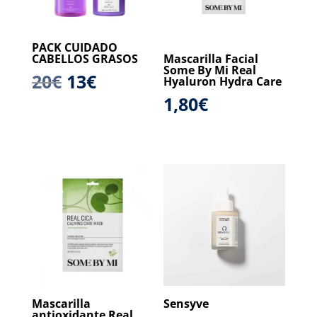
PACK CUIDADO
CABELLOS GRASOS
Mascarilla Facial
Some By Mi Real
El
El
20
€
13
€
Hyaluron Hydra Care
precio
precio
1,80
€
original
actual
era:
es:
20€.
13€.
Mascarilla
Sensyve
antioxidante Real