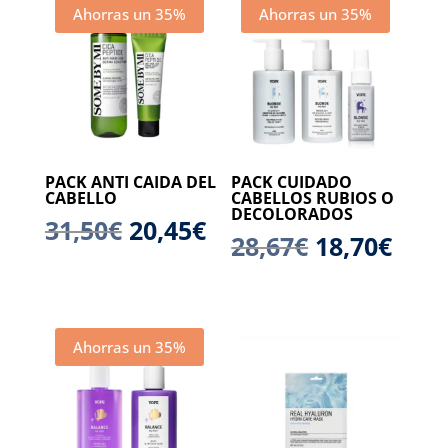
Ahorras un 35%
Ahorras un 35%
40,55€.
36,8
PACK ANTI CAIDA DEL
PACK CUIDADO
CABELLO
CABELLOS RUBIOS O
DECOLORADOS
El
El
31,50
€
20,45
€
El
El
28,67
€
18,70
€
precio
precio
precio
prec
original
actual
original
actu
era:
es:
era:
es:
Ahorras un 35%
31,50€.
20,45€.
28,67€.
18,7