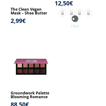
12,50
€
The Clean Vegan
Mask – Shea Butter
2,99
€
Clear
Groundwork Palette
Blooming Romance
88,50
€