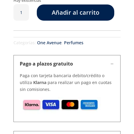
Hay existencias
Rouge
Añadir al carrito
Eau
de
parfum
cantidad
Categorías:
One Avenue
,
Perfumes
Pago a plazos gratuito
Paga con tarjeta bancaria debito/crédito o
utiliza
Klarna
para realizar un pago en cuotas
sin comisiones.