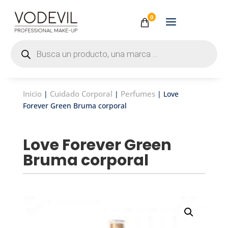
0
Búsqueda
de
productos
Inicio
Cuidado Corporal
Perfumes
|
|
| Love
Forever Green Bruma corporal
Love Forever Green
Bruma corporal