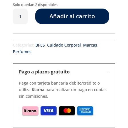
Solo quedan 2 disponibles
Love
Añadir al carrito
Forever
Green
Bruma
corporal
cantidad
Categorías:
BI·ES
,
Cuidado Corporal
,
Marcas
,
Perfumes
Pago a plazos gratuito
Paga con tarjeta bancaria debito/crédito o
utiliza
Klarna
para realizar un pago en cuotas
sin comisiones.