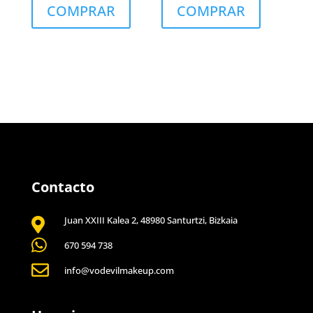
COMPRAR
COMPRAR
Contacto
Juan XXIII Kalea 2, 48980 Santurtzi, Bizkaia


670 594 738

info@vodevilmakeup.com