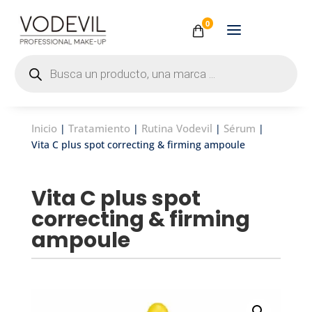
0
Búsqueda
de
productos
Inicio
Tratamiento
Rutina Vodevil
Sérum
|
|
|
|
Vita C plus spot correcting & firming ampoule
Vita C plus spot
correcting & firming
ampoule