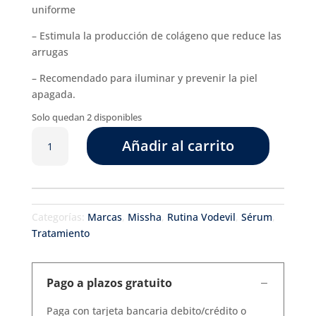
uniforme
– Estimula la producción de colágeno que reduce las
arrugas
– Recomendado para iluminar y prevenir la piel
apagada.
Solo quedan 2 disponibles
Vita
Añadir al carrito
C
plus
spot
correcting
&
Categorías:
Marcas
,
Missha
,
Rutina Vodevil
,
Sérum
,
firming
Tratamiento
ampoule
cantidad
Pago a plazos gratuito
Paga con tarjeta bancaria debito/crédito o