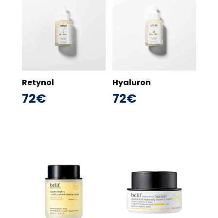
Retynol
Hyaluron
72
€
72
€