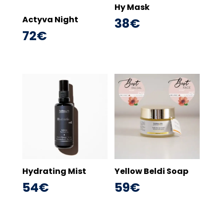
Hy Mask
Actyva Night
38
€
72
€
Hydrating Mist
Yellow Beldi Soap
54
€
59
€