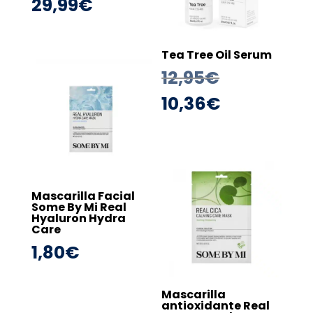
29,99
€
Tea Tree Oil Serum
El
12,95
€
precio
El
10,36
€
original
precio
era:
actual
12,95€.
es:
10,36€.
Mascarilla Facial
Some By Mi Real
Hyaluron Hydra
Care
1,80
€
Mascarilla
antioxidante Real