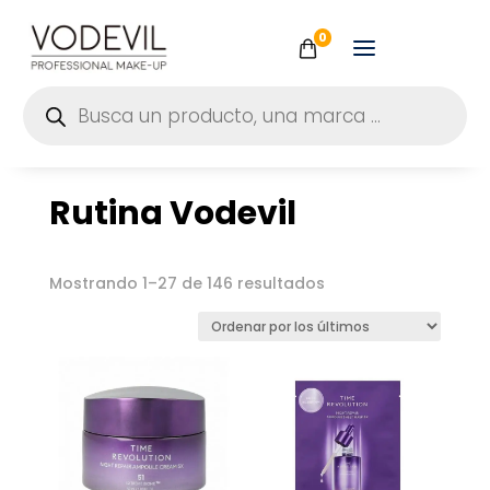
0
Búsqueda
de
productos
Rutina Vodevil
Ordenado
Mostrando 1–27 de 146 resultados
por
los
últimos