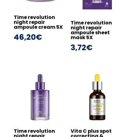
Time revolution
night repair
Time revolution
ampoule cream 5X
night repair
ampoule sheet
46,20
€
mask 5X
3,72
€
Time revolution
Vita C plus spot
night repair
correcting &