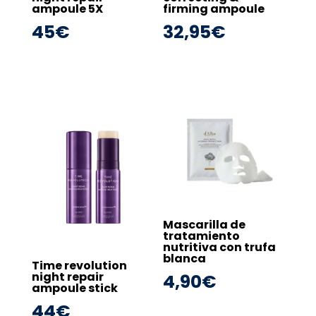
ampoule 5X
firming ampoule
45
€
32,95
€
Mascarilla de
tratamiento
nutritiva con trufa
blanca
Time revolution
night repair
4,90
€
ampoule stick
44
€