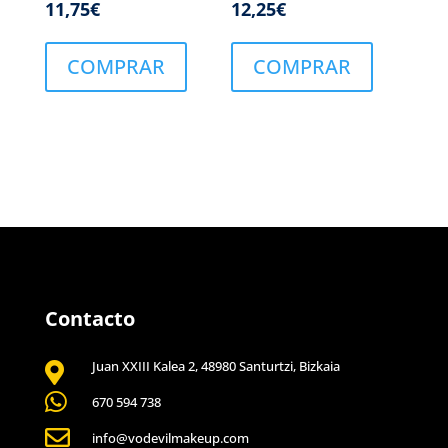
11,75
€
12,25
€
COMPRAR
COMPRAR
Contacto
Juan XXIII Kalea 2, 48980 Santurtzi, Bizkaia


670 594 738

info@vodevilmakeup.com