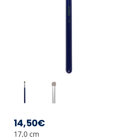
14,50
€
17,0 cm