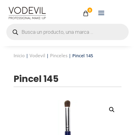
0
Búsqueda
de
productos
Inicio
Vodevil
Pinceles
|
|
| Pincel 145
Pincel 145