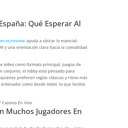
España: Qué Esperar Al
om.es/review/
ayuda a ubicar lo esencial:
R y una orientación clara hacia la comodidad
 de vídeo como formato principal, juegos de
En conjunto, el lobby está pensado para
quienes prefieren reglas clásicas y ritmo más
 ordenador como desde móvil, lo que facilita
an Muchos Jugadores En