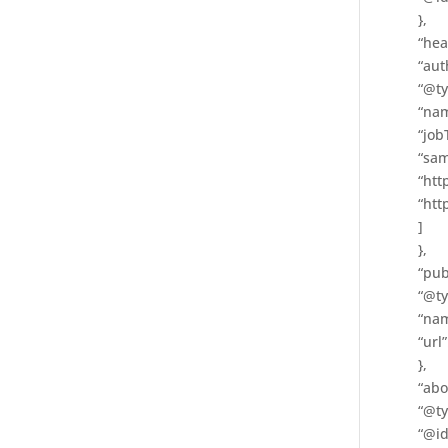
},
“hea
“aut
“@ty
“nam
“job
“sam
“htt
“htt
]
},
“pub
“@ty
“nam
“url
},
“abo
“@ty
“@id