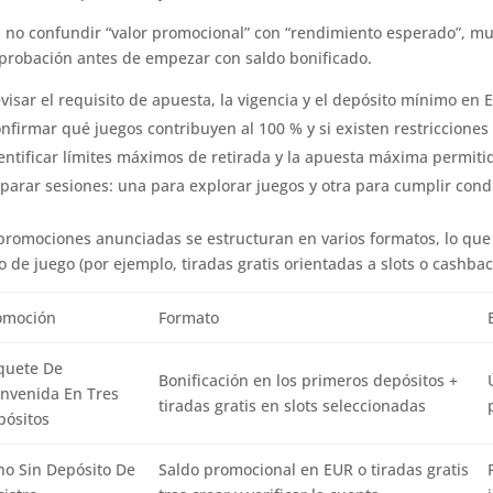
 no confundir “valor promocional” con “rendimiento esperado”, mu
robación antes de empezar con saldo bonificado.
visar el requisito de apuesta, la vigencia y el depósito mínimo en 
nfirmar qué juegos contribuyen al 100 % y si existen restricciones 
entificar límites máximos de retirada y la apuesta máxima permitid
parar sesiones: una para explorar juegos y otra para cumplir condi
promociones anunciadas se estructuran en varios formatos, lo que 
lo de juego (por ejemplo, tiradas gratis orientadas a slots o cashba
omoción
Formato
quete De
Bonificación en los primeros depósitos +
envenida En Tres
tiradas gratis en slots seleccionadas
pósitos
no Sin Depósito De
Saldo promocional en EUR o tiradas gratis