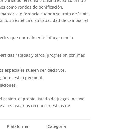
or variedad. En Castle Casino España, el tipo
nes como rondas de bonificación,
marcar la diferencia cuando se trata de “slots
smo, su estética o su capacidad de cambiar el
iterios que normalmente influyen en la
partidas rápidas y otros, progresión con más
os especiales suelen ser decisivos.
ún el estilo personal.
laciones.
 casino, el propio listado de juegos incluye
e a los usuarios reconocer estilos de
Plataforma
Categoría