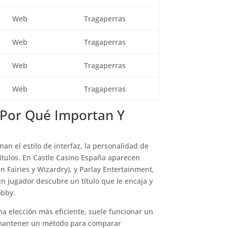
Web
Tragaperras
Web
Tragaperras
Web
Tragaperras
Web
Tragaperras
 Por Qué Importan Y
an el estilo de interfaz, la personalidad de
títulos. En Castle Casino España aparecen
 Fairies y Wizardry), y Parlay Entertainment,
 un jugador descubre un título que le encaja y
obby.
na elección más eficiente, suele funcionar un
y mantener un método para comparar