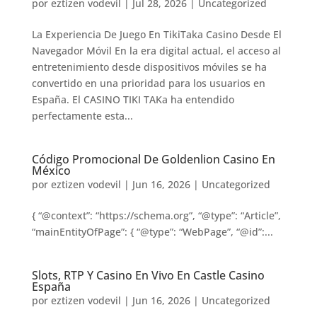
por
eztizen vodevil
|
Jul 28, 2026
|
Uncategorized
La Experiencia De Juego En TikiTaka Casino Desde El
Navegador Móvil En la era digital actual, el acceso al
entretenimiento desde dispositivos móviles se ha
convertido en una prioridad para los usuarios en
España. El CASINO TIKI TAKa ha entendido
perfectamente esta...
Código Promocional De Goldenlion Casino En
México
por
eztizen vodevil
|
Jun 16, 2026
|
Uncategorized
{ “@context”: “https://schema.org”, “@type”: “Article”,
“mainEntityOfPage”: { “@type”: “WebPage”, “@id”:...
Slots, RTP Y Casino En Vivo En Castle Casino
España
por
eztizen vodevil
|
Jun 16, 2026
|
Uncategorized