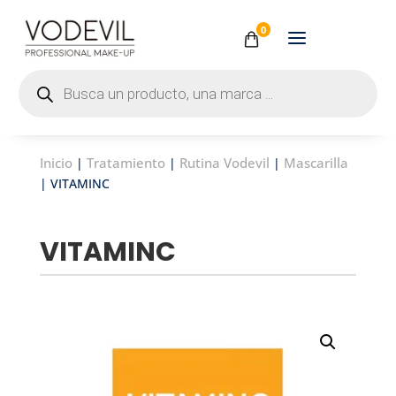
0
Búsqueda
de
productos
Inicio
Tratamiento
Rutina Vodevil
Mascarilla
|
|
|
| VITAMINC
VITAMINC