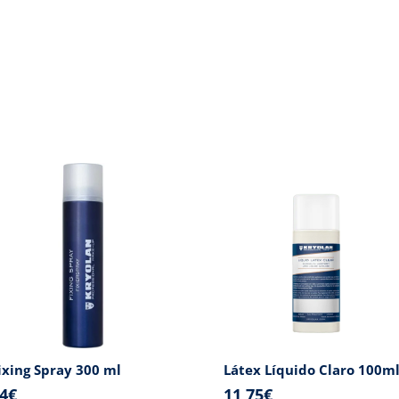
ixing Spray 300 ml
Látex Líquido Claro 100m
4
€
11,75
€