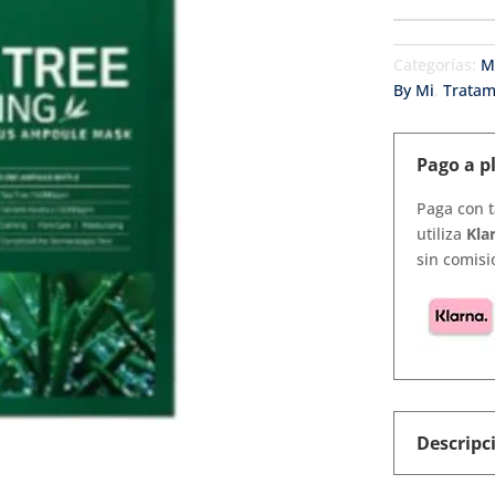
cantidad
Categorías:
M
By Mi
,
Tratam
Pago a p
Paga con t
utiliza
Kla
sin comisi
Descripc