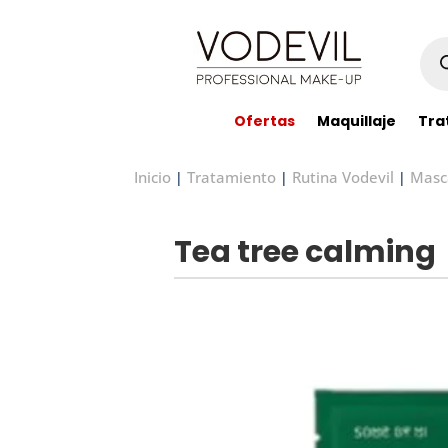
Bús
de
pro
Ofertas
Maquillaje
Tra
Inicio
Tratamiento
Rutina Vodevil
Masca
|
|
|
Tea tree calming