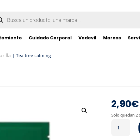
queda
ductos
tamiento
Cuidado Corporal
Vodevil
Marcas
Servi
rilla
| Tea tree calming
2,90
€
Solo quedan 2 
Tea
tree
calming