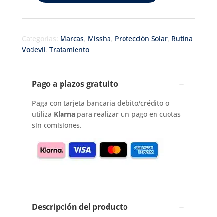
All
Around
Safe
Categorías:
Marcas
,
Missha
,
Protección Solar
,
Rutina
Block
Vodevil
,
Tratamiento
Aqua
Sun
Stick
Pago a plazos gratuito
SPF50+/PA++++
cantidad
Paga con tarjeta bancaria debito/crédito o
utiliza
Klarna
para realizar un pago en cuotas
sin comisiones.
Descripción del producto