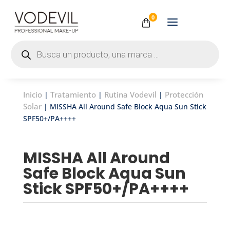
0
Búsqueda
de
productos
Inicio
Tratamiento
Rutina Vodevil
Protección
|
|
|
Solar
| MISSHA All Around Safe Block Aqua Sun Stick
SPF50+/PA++++
MISSHA All Around
Safe Block Aqua Sun
Stick SPF50+/PA++++