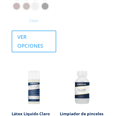
Clear
VER
OPCIONES
Látex Líquido Claro
Limpiador de pinceles