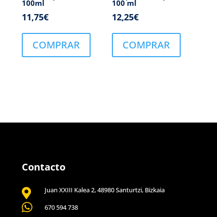
100ml
100 ml
11,75
€
12,25
€
COMPRAR
COMPRAR
Contacto
Juan XXIII Kalea 2, 48980 Santurtzi, Bizkaia


670 594 738