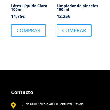
Látex Líquido Claro
Limpiador de pinceles
100ml
100 ml
11,75
€
12,25
€
COMPRAR
COMPRAR
Contacto
Juan XXIII Kalea 2, 48980 Santurtzi, Bizkaia
