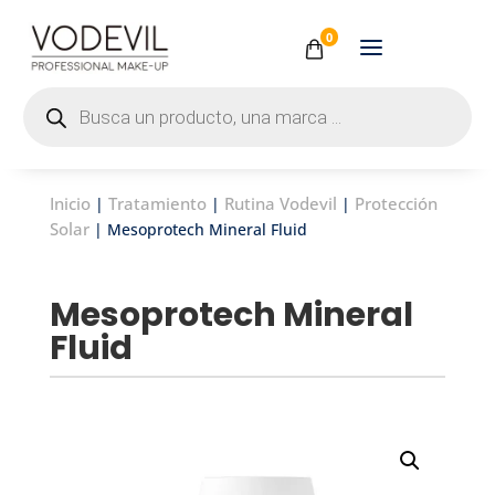
0
Búsqueda
de
productos
Inicio
Tratamiento
Rutina Vodevil
Protección
|
|
|
Solar
| Mesoprotech Mineral Fluid
Mesoprotech Mineral
Fluid