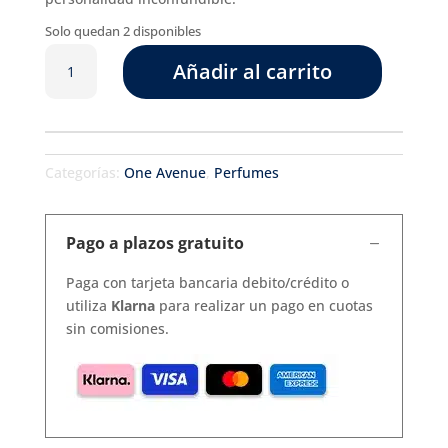
Solo quedan 2 disponibles
Mayflower
Añadir al carrito
Eau
de
parfum
cantidad
Categorías:
One Avenue
,
Perfumes
Pago a plazos gratuito
Paga con tarjeta bancaria debito/crédito o
utiliza
Klarna
para realizar un pago en cuotas
sin comisiones.