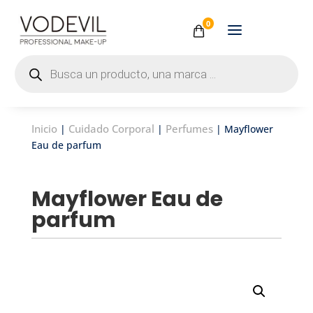
0
Búsqueda
de
productos
Inicio
Cuidado Corporal
Perfumes
|
|
| Mayflower
Eau de parfum
Mayflower Eau de
parfum