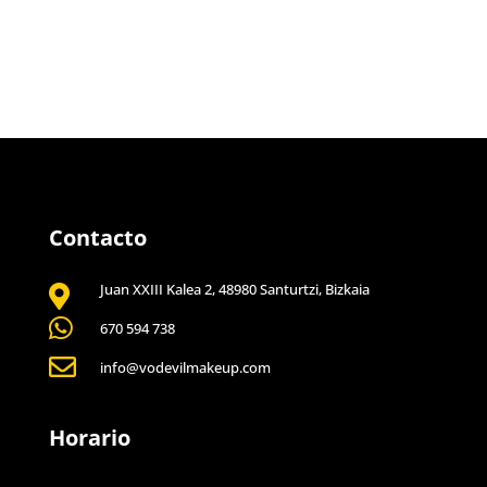
Contacto
Juan XXIII Kalea 2, 48980 Santurtzi, Bizkaia


670 594 738

info@vodevilmakeup.com
Horario