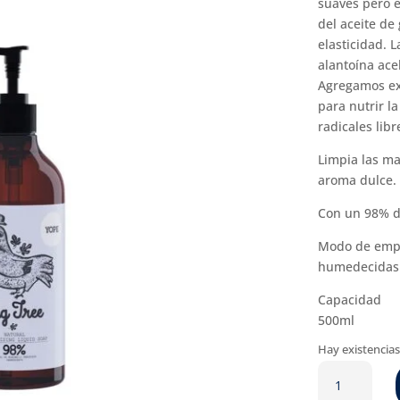
suaves pero e
del aceite de
elasticidad. 
alantoína acel
Agregamos ext
para nutrir la
radicales libr
Limpia las m
aroma dulce.
Con un 98% de
Modo de empl
humedecidas 
Capacidad
500ml
Hay existencia
Jabón
de