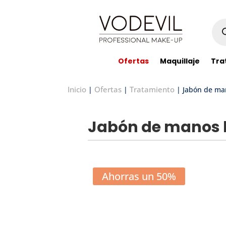
Bús
de
pro
Ofertas
Maquillaje
Tra
Inicio
Ofertas
Tratamiento
|
|
| Jabón de man
Jabón de manos h
Ahorras un 50%