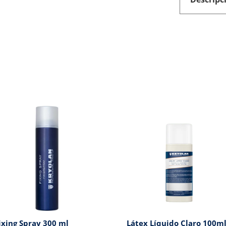
ixing Spray 300 ml
Látex Líquido Claro 100m