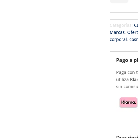
manos
hidratante
natural
Categorías:
C
-
Marcas
,
Ofer
Higuera
corporal
,
cos
cantidad
Pago a p
Paga con t
utiliza
Kla
sin comisi
Descripc