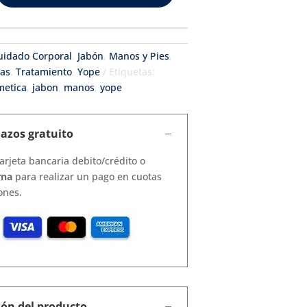
uidado Corporal
,
Jabón
,
Manos y Pies
,
tas
,
Tratamiento
,
Yope
Etiquetas:
metica
,
jabon
,
manos
,
yope
lazos gratuito
arjeta bancaria debito/crédito o
rna
para realizar un pago en cuotas
ones.
ión del producto