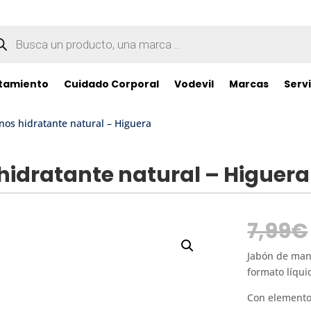
queda
ductos
tamiento
Cuidado Corporal
Vodevil
Marcas
Servi
os hidratante natural – Higuera
idratante natural – Higuera
7,99
€
Jabón de man
formato líqui
Con elementos