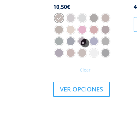
10,50
€
4
Clear
VER OPCIONES