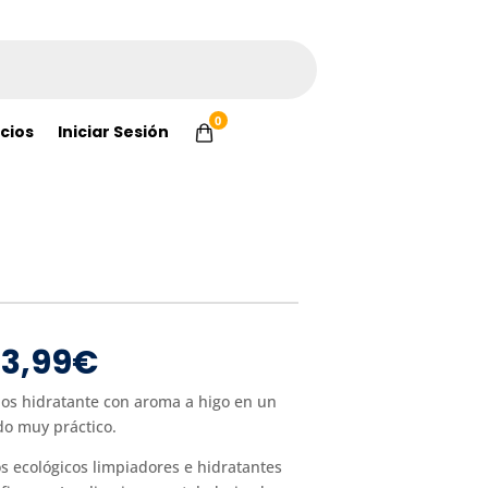
0
cios
Iniciar Sesión
El
El
3,99
€
precio
precio
original
actual
os hidratante con aroma a higo en un
era:
es:
do muy práctico.
7,99€.
3,99€.
 ecológicos limpiadores e hidratantes