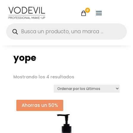
0
Búsqueda
de
productos
yope
Ordenado
Mostrando los 4 resultados
por
los
últimos
Ahorras un 50%