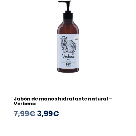
Jabón de manos hidratante natural –
Verbena
El
El
7,99
€
3,99
€
precio
precio
original
actual