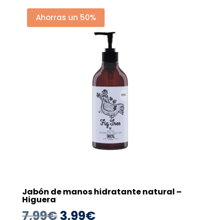
era:
es:
Ahorras un 50%
7,99€.
3,99€.
Jabón de manos hidratante natural –
Higuera
El
El
7,99
€
3,99
€