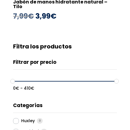
Jabón de manos hidratante natural –
Tilo
El
El
7,99
€
3,99
€
precio
precio
original
actual
era:
es:
Filtra los productos
7,99€.
3,99€.
Filtrar por precio
0
€
-
410
€
Categorías
Huxley
0