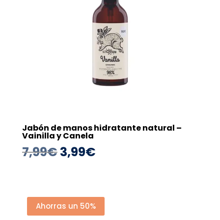
Jabón de manos hidratante natural –
Vainilla y Canela
El
El
7,99
€
3,99
€
precio
precio
original
actual
era:
es:
Ahorras un 50%
7,99€.
3,99€.