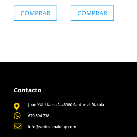
COMPRAR
COMPRAR
Contacto
Juan XXIII Kalea 2, 48980 Santurtzi, Bizkaia


670 594 738

info@vodevilmakeup.com