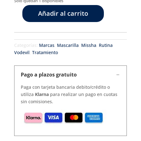
Solo quedan 1 disponibles
Añadir al carrito
Airy
fit
sheet
mask
Categorías:
Marcas
,
Mascarilla
,
Missha
,
Rutina
green
Vodevil
,
Tratamiento
tea
cantidad
Pago a plazos gratuito
Paga con tarjeta bancaria debito/crédito o
utiliza
Klarna
para realizar un pago en cuotas
sin comisiones.