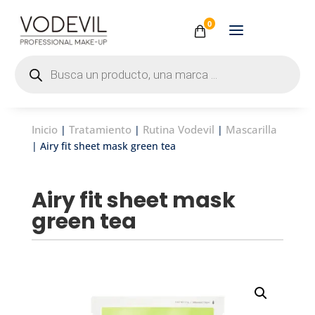
0
Búsqueda
de
productos
Inicio
Tratamiento
Rutina Vodevil
Mascarilla
|
|
|
| Airy fit sheet mask green tea
Airy fit sheet mask
green tea