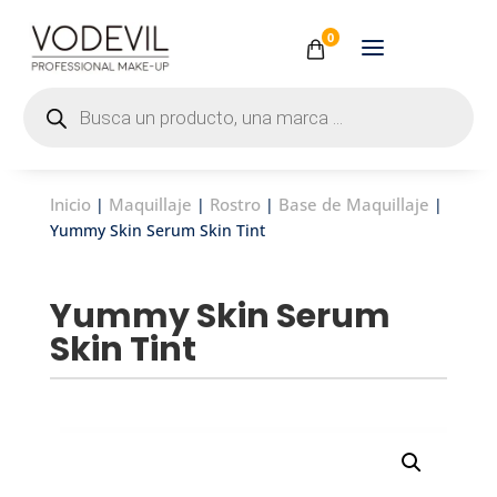
0
Búsqueda
de
productos
Inicio
Maquillaje
Rostro
Base de Maquillaje
|
|
|
|
Yummy Skin Serum Skin Tint
Yummy Skin Serum
Skin Tint