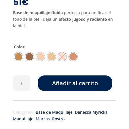
51
€
Base de maquillaje fluida
perfecta para unificar el
tono de la piel, deja un
efecto jugoso y radiante
en
la piel.
Color
Yummy
Añadir al carrito
Skin
Serum
Skin
Tint
cantidad
Categorías:
Base de Maquillaje
,
Danessa Myricks
,
Maquillaje
,
Marcas
,
Rostro