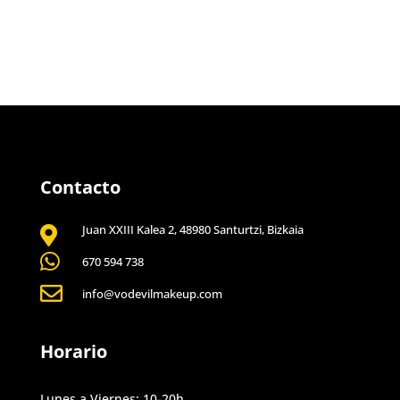
Contacto
Juan XXIII Kalea 2, 48980 Santurtzi, Bizkaia


670 594 738

info@vodevilmakeup.com
Horario
Lunes a Viernes: 10-20h