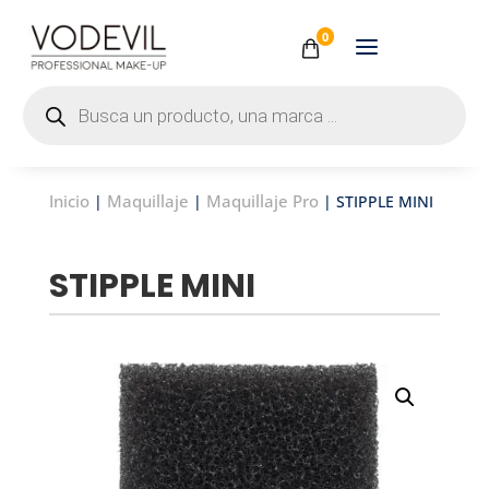
0
Búsqueda
de
productos
Inicio
Maquillaje
Maquillaje Pro
|
|
| STIPPLE MINI
STIPPLE MINI