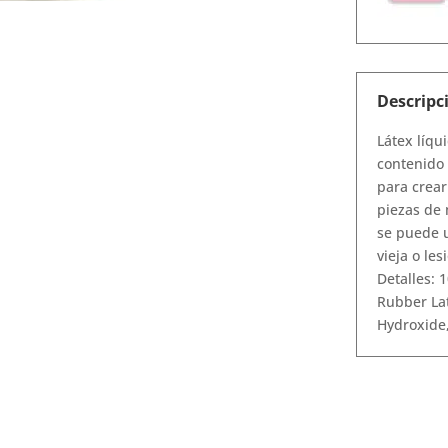
Descripc
Látex líqu
contenido 
para crear
piezas de 
se puede u
vieja o les
Detalles:
1
Rubber La
Hydroxide