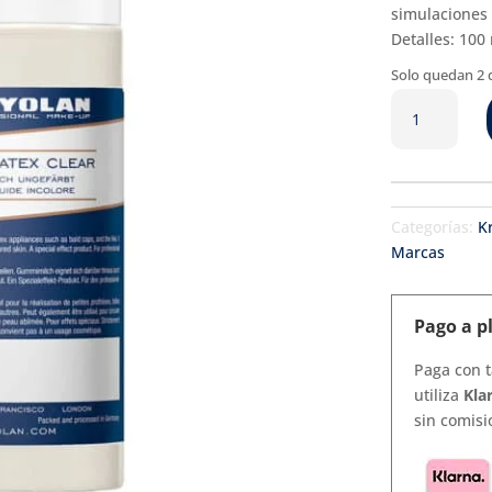
simulaciones d
Detalles:
100
Solo quedan 2 
LIQUID
LATEX
cantidad
Categorías:
K
Marcas
Pago a p
Paga con t
utiliza
Kla
sin comisi