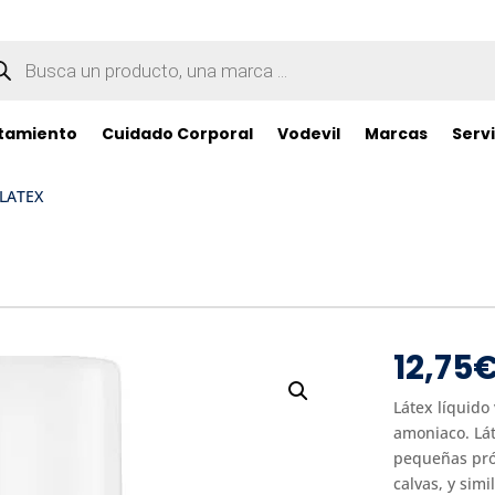
queda
ductos
tamiento
Cuidado Corporal
Vodevil
Marcas
Servi
 LATEX
12,75
Látex líquido
amoniaco. Lát
pequeñas pró
calvas, y sim