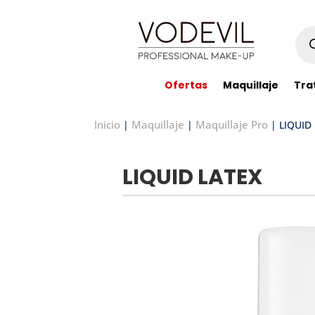
Bús
de
pro
Ofertas
Maquillaje
Tra
Inicio
Maquillaje
Maquillaje Pro
|
|
| LIQUID
LIQUID LATEX