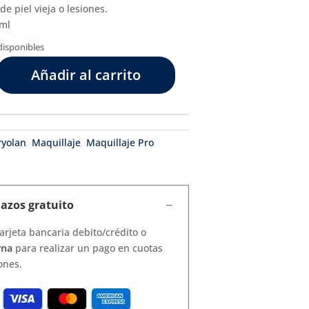
e piel vieja o lesiones.
 ml
disponibles
Añadir al carrito
ryolan
,
Maquillaje
,
Maquillaje Pro
,
lazos gratuito
arjeta bancaria debito/crédito o
rna
para realizar un pago en cuotas
ones.