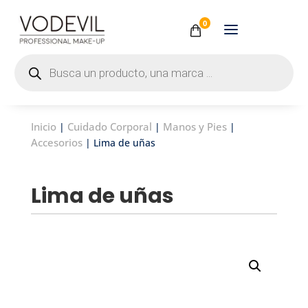
0
Búsqueda
de
productos
Inicio
Cuidado Corporal
Manos y Pies
|
|
|
Accesorios
| Lima de uñas
Lima de uñas