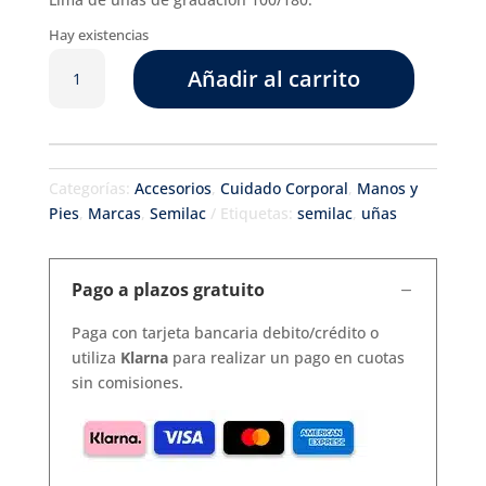
Hay existencias
Lima
Añadir al carrito
de
uñas
cantidad
Categorías:
Accesorios
,
Cuidado Corporal
,
Manos y
Pies
,
Marcas
,
Semilac
Etiquetas:
semilac
,
uñas
Pago a plazos gratuito
Paga con tarjeta bancaria debito/crédito o
utiliza
Klarna
para realizar un pago en cuotas
sin comisiones.