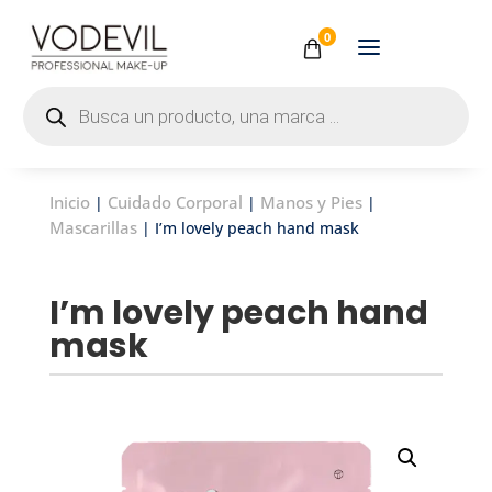
0
Búsqueda
de
productos
Inicio
Cuidado Corporal
Manos y Pies
|
|
|
Mascarillas
| I’m lovely peach hand mask
I’m lovely peach hand
mask