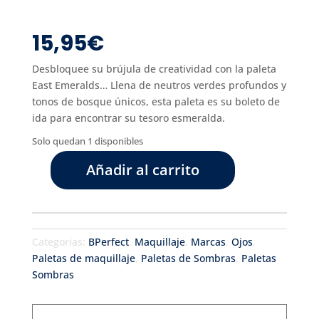
15,95
€
Desbloquee su brújula de creatividad con la paleta
East Emeralds… Llena de neutros verdes profundos y
tonos de bosque únicos, esta paleta es su boleto de
ida para encontrar su tesoro esmeralda.
Solo quedan 1 disponibles
Añadir al carrito
Compass
of
Creativity
-
Categorías:
BPerfect
,
Maquillaje
,
Marcas
,
Ojos
,
East
Paletas de maquillaje
,
Paletas de Sombras
,
Paletas
Emeralds
Sombras
Palette
cantidad