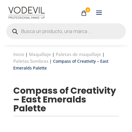
0
Búsqueda
de
productos
Inicio
Maquillaje
Paletas de maquillaje
|
|
|
Paletas Sombras
| Compass of Creativity – East
Emeralds Palette
Compass of Creativity
– East Emeralds
Palette