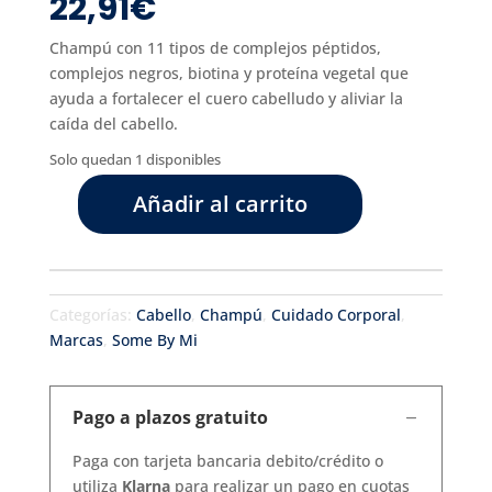
22,91
€
Champú con 11 tipos de complejos péptidos,
complejos negros, biotina y proteína vegetal que
ayuda a fortalecer el cuero cabelludo y aliviar la
caída del cabello.
Solo quedan 1 disponibles
Añadir al carrito
Champu
Cica
peptide
anti
Categorías:
Cabello
,
Champú
,
Cuidado Corporal
,
hair
Marcas
,
Some By Mi
loss
cantidad
Pago a plazos gratuito
Paga con tarjeta bancaria debito/crédito o
utiliza
Klarna
para realizar un pago en cuotas