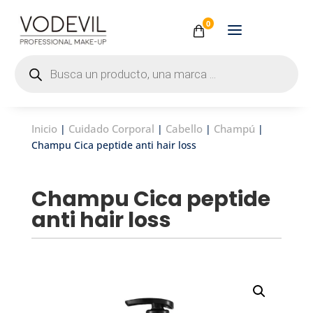
0
Búsqueda
de
productos
Inicio
Cuidado Corporal
Cabello
Champú
|
|
|
|
Champu Cica peptide anti hair loss
Champu Cica peptide
anti hair loss