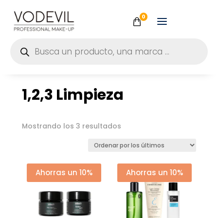
0
Búsqueda
de
productos
1,2,3 Limpieza
Ordenado
Mostrando los 3 resultados
por
los
últimos
Ahorras un 10%
Ahorras un 10%