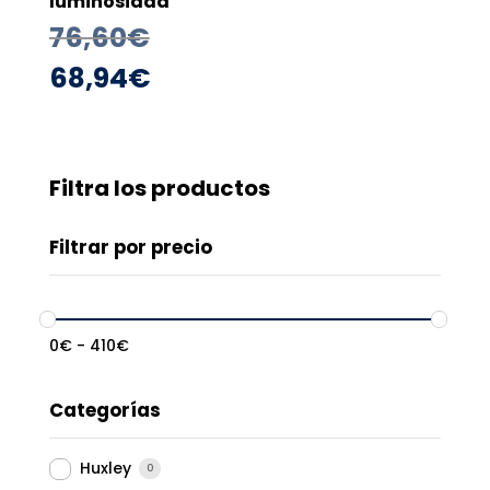
luminosidad
El
76,60
€
precio
El
68,94
€
original
precio
era:
actual
76,60€.
es:
Filtra los productos
68,94€.
Filtrar por precio
0
€
-
410
€
Categorías
Huxley
0