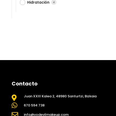
Hidratación
4
Contacto
Juan XXIII Kalea 2, 48980 Santurtzi, Bizkaia


670 594 738

info@vodevilmakeup.com