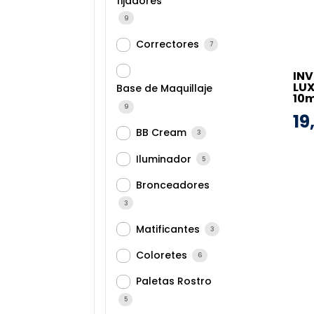
fijadores
9
Correctores
7
INV
LUX
Base de Maquillaje
10m
9
19
BB Cream
3
Iluminador
5
Bronceadores
3
Matificantes
3
Coloretes
6
Paletas Rostro
5