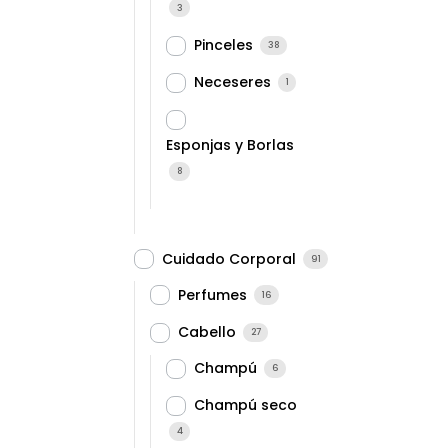
3
Pinceles
38
Neceseres
1
Esponjas y Borlas
8
Cuidado Corporal
91
Perfumes
16
Cabello
27
Champú
6
Champú seco
4