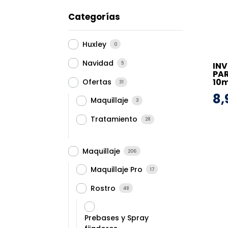
Categorías
Huxley
0
Navidad
5
IN
PAR
10m
Ofertas
31
8,
Maquillaje
3
Tratamiento
28
Maquillaje
206
Maquillaje Pro
17
Rostro
48
Prebases y Spray