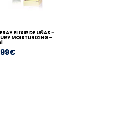
ERAY ELIXIR DE UÑAS –
URY MOISTURIZING –
l
,99
€